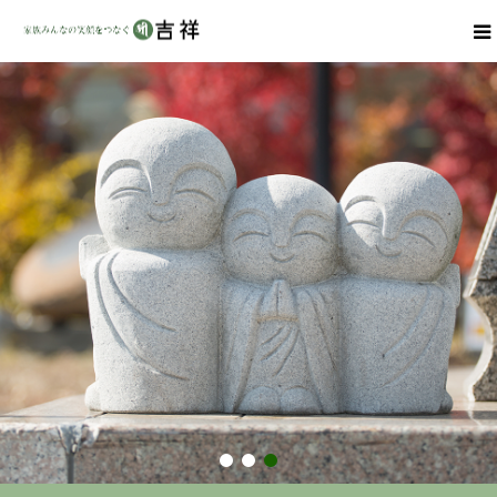
戒名彫りについて
商品ラインナップ
墓地・霊園を探す
吉祥の特徴
資料請求
会社概要