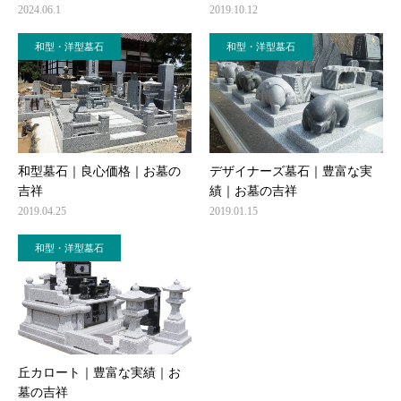
2024.06.1
2019.10.12
和型・洋型墓石
和型・洋型墓石
和型墓石｜良心価格｜お墓の
デザイナーズ墓石｜豊富な実
吉祥
績｜お墓の吉祥
2019.04.25
2019.01.15
和型・洋型墓石
丘カロート｜豊富な実績｜お
墓の吉祥