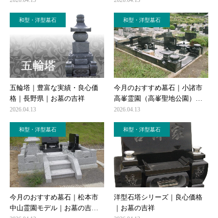
和型・洋型墓石
和型・洋型墓石
五輪塔｜豊富な実績・良心価
今月のおすすめ墓石｜小諸市
格｜長野県｜お墓の吉祥
高峯霊園（高峯聖地公園）…
2026.04.13
2026.04.13
和型・洋型墓石
和型・洋型墓石
今月のおすすめ墓石｜松本市
洋型石塔シリーズ｜良心価格
中山霊園モデル｜お墓の吉…
｜お墓の吉祥