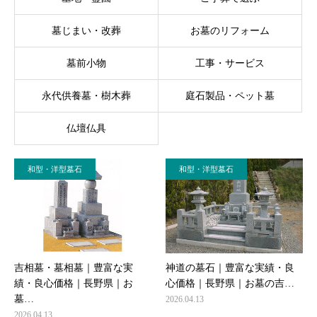
墓じまい・改葬
お墓のリフォーム
墓前小物
工事・サービス
永代供養墓・樹木葬
庭石製品・ペット墓
仏壇仏具
和型・洋型墓石
和型・洋型墓石
吉相墓・墓相墓｜豊富な実
神道の墓石｜豊富な実績・良
績・良心価格｜長野県｜お
心価格｜長野県｜お墓の吉…
墓…
2026.04.13
2026.04.13