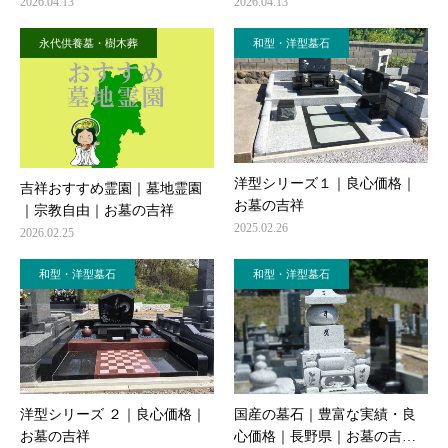
2026.04.13
2026.04.13
永代供養墓・樹木葬
和型・洋型墓石
洋型シリーズ１｜良心価格｜
吉祥おすすめ霊園｜墓地霊園
お墓の吉祥
｜宗教自由｜お墓の吉祥
2025.02.26
2026.02.25
和型・洋型墓石
和型・洋型墓石
洋型シリーズ ２｜良心価格｜
国産の墓石｜豊富な実績・良
お墓の吉祥
心価格｜長野県｜お墓の吉…