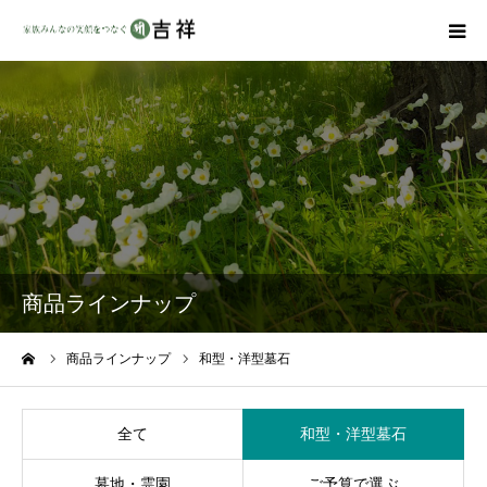
戒名彫りについて
商品ラインナップ
墓地・霊園を探す
吉祥の特徴
商品ラインナップ
資料請求
ーム
商品ラインナップ
和型・洋型墓石
会社概要
全て
和型・洋型墓石
墓地・霊園
ご予算で選ぶ