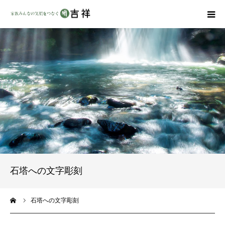
戒名彫りについて
商品ラインナップ
墓地・霊園を探す
吉祥の特徴
資料請求
石塔への文字彫刻
会社概要
ーム
石塔への文字彫刻