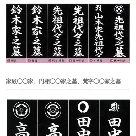
家紋◯◯家、円相◯◯家之墓、梵字◯◯家之墓