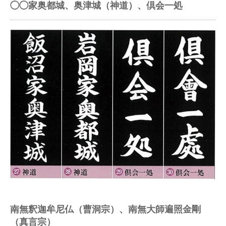
◯◯家奥都城、奥津城（神道）、倶会一処
南無釈迦牟尼仏（曹洞宗）、南無大師遍照金剛
（真言宗）