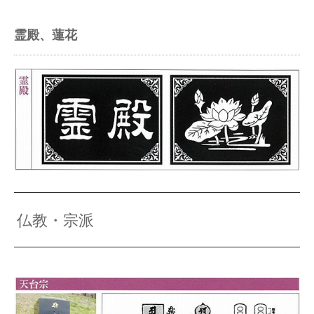
霊殿、蓮花
仏教・宗派