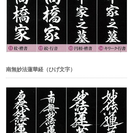
南無妙法蓮華経（ひげ文字）