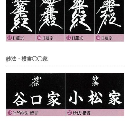
妙法・横書◯◯家