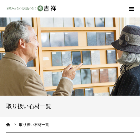
戒名彫りについて
商品ラインナップ
墓地・霊園を探す
吉祥の特徴
資料請求
取り扱い石材一覧
会社概要
ーム
取り扱い石材一覧