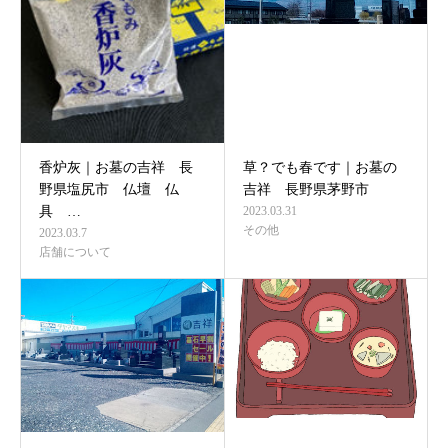
香炉灰｜お墓の吉祥 長
草？でも春です｜お墓の
野県塩尻市 仏壇 仏
吉祥 長野県茅野市
具 …
2023.03.31
その他
2023.03.7
店舗について