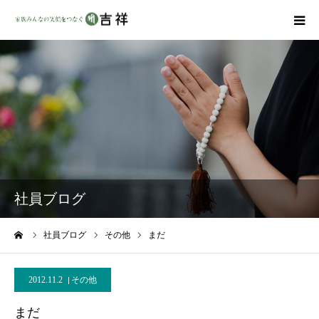
戒名彫りについて
商品ラインナップ
墓地・霊園を探す
吉祥の特徴
社員ブログ
資料請求
ーム
社員ブログ
その他
まだ
会社概要
2012.11.2
その他
まだ