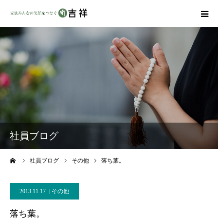
戒名彫りについて
商品ラインナップ
墓地・霊園を探す
吉祥の特徴
社員ブログ
資料請求
ーム
社員ブログ
その他
落ち葉。
会社概要
2013.11.17
その他
落ち葉。