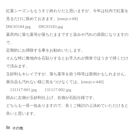
紅葉シーズンももうすぐ終わりだと思いますが、今年は社内で紅葉を
見るだけに留めておきます。[emoji:e-68]
DSC03184.jpg DSC03183.jpg
墓所内に落ち葉等が落ちたままですと染みや汚れの原因になりますの
で、
定期的にお掃除する事をお勧めいたします。
そんな時に敷地内を石貼りするとお手入れが簡単でほうきで掃くだけ
で済みます。
玉砂利もキレイですが、落ち葉等を拾う時等は面倒かもしれません。
展示品も汚れない様に気をつけなくては。[emoji:e-440]
131117-001.jpg 131117-002.jpg
因みに左側が玉砂利仕上げ、右側が石貼仕様です。
どちらも一長一短ありますので、良くご検討の上決めていただけると
良いと思います。
その他