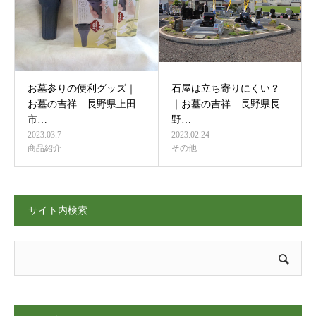
お墓参りの便利グッズ｜
石屋は立ち寄りにくい？
お墓の吉祥 長野県上田
｜お墓の吉祥 長野県長
市…
野…
2023.03.7
2023.02.24
商品紹介
その他
サイト内検索