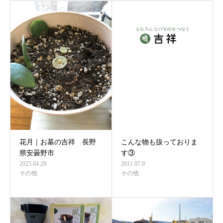
花月｜お墓の吉祥 長野
こんな物も扱っておりま
県安曇野市
す③
2023.04.29
2011.07.9
その他
その他