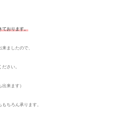
きております。
出来ましたので、
ください。
も出来ます）
ももちろん承ります。