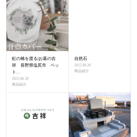
虹の橋を渡る|お墓の吉
自然石
祥 長野県塩尻市 ペッ
2012.06.20
商品紹介
ト…
2023.06.30
商品紹介