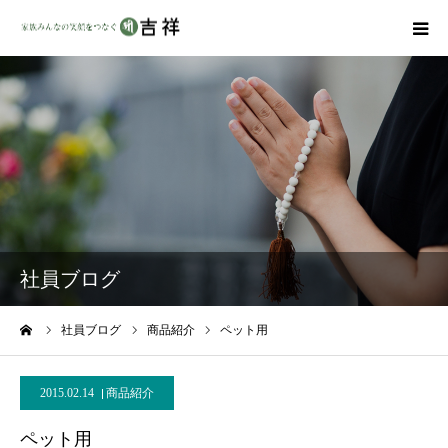
戒名彫りについて
商品ラインナップ
墓地・霊園を探す
吉祥の特徴
社員ブログ
資料請求
ーム
社員ブログ
商品紹介
ペット用
会社概要
2015.02.14
商品紹介
ペット用