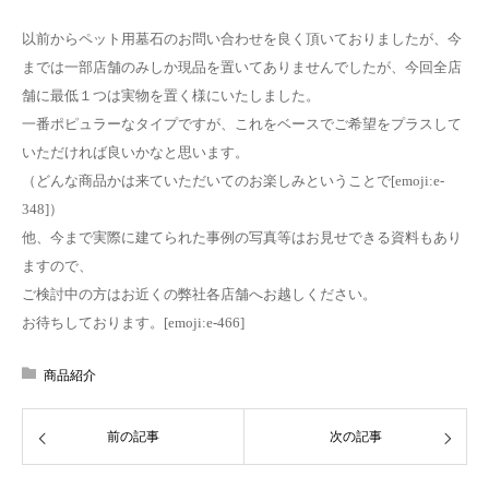
以前からペット用墓石のお問い合わせを良く頂いておりましたが、今
までは一部店舗のみしか現品を置いてありませんでしたが、今回全店
舗に最低１つは実物を置く様にいたしました。
一番ポピュラーなタイプですが、これをベースでご希望をプラスして
いただければ良いかなと思います。
（どんな商品かは来ていただいてのお楽しみということで[emoji:e-
348]）
他、今まで実際に建てられた事例の写真等はお見せできる資料もあり
ますので、
ご検討中の方はお近くの弊社各店舗へお越しください。
お待ちしております。[emoji:e-466]
商品紹介
前の記事
次の記事