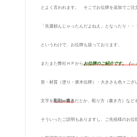
とよく言われます。 そこでお位牌を追加でご注
「先週頼んじゃったんだよねえ」となったり・・
というわけで、お位牌も扱っております。
またまた弊社ＨＰから
お位牌のご紹介です。（←
形・材質（塗り・唐木位牌）・大きさも色々ござ
文字を
彫刻or書き
だとか、彫り方（書き方）など
そういったご説明もありますし、ご先祖様のお位