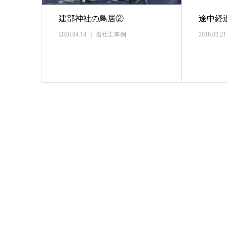
建部神社の鳥居②
途中経
2020.04.14
当社工事例
2016.02.21