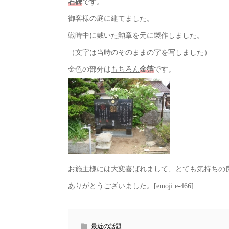
石碑
です。
御客様の庭に建てました。
戦時中に戴いた勲章を元に製作しました。
（文字は当時のそのままの字を写しました）
金色の部分は
もちろん
金箔
です。
お施主様には大変喜ばれまして、とても気持ちの
ありがとうございました。[emoji:e-466]
最近の話題