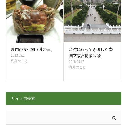
廈門の食べ物（其の三）
台湾に行ってきました⑫
2013.03.2
国立故宮博物院③
海外のこと
2018.05.17
海外のこと
サイト内検索