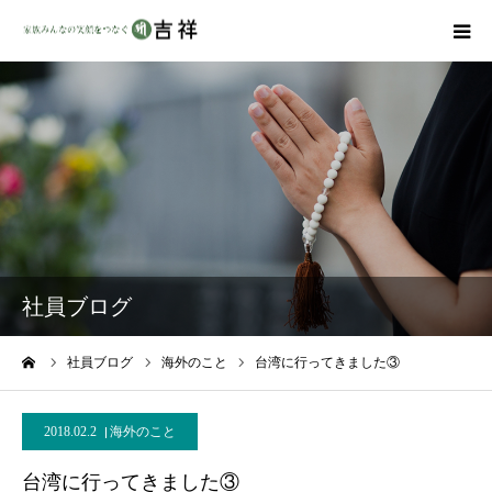
戒名彫りについて
商品ラインナップ
墓地・霊園を探す
吉祥の特徴
社員ブログ
資料請求
ーム
社員ブログ
海外のこと
台湾に行ってきました③
会社概要
2018.02.2
海外のこと
台湾に行ってきました③