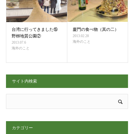
台湾に行ってきました⑮
廈門の食べ物（其の二）
野栁地質公園②
2013.02.28
海外のこと
2013.07.6
海外のこと
サイト内検索
カテゴリー