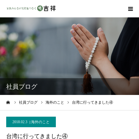
戒名彫りについて
商品ラインナップ
墓地・霊園を探す
吉祥の特徴
社員ブログ
資料請求
ーム
社員ブログ
海外のこと
台湾に行ってきました④
会社概要
2018.02.3
海外のこと
台湾に行ってきました④