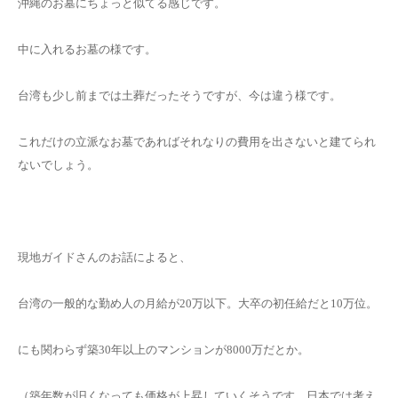
沖縄のお墓にちょっと似てる感じです。
中に入れるお墓の様です。
台湾も少し前までは土葬だったそうですが、今は違う様です。
これだけの立派なお墓であればそれなりの費用を出さないと建てられ
ないでしょう。
現地ガイドさんのお話によると、
台湾の一般的な勤め人の月給が20万以下。大卒の初任給だと10万位。
にも関わらず築30年以上のマンションが8000万だとか。
（築年数が旧くなっても価格が上昇していくそうです。日本では考え