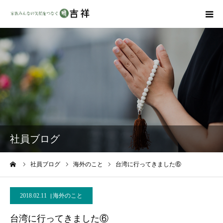
戒名彫りについて
商品ラインナップ
墓地・霊園を探す
吉祥の特徴
社員ブログ
資料請求
ーム
社員ブログ
海外のこと
台湾に行ってきました⑥
会社概要
2018.02.11
海外のこと
台湾に行ってきました⑥