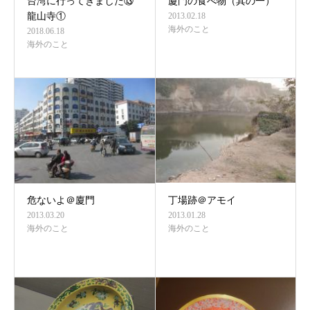
台湾に行ってきました⑬
廈門の食べ物（其の一）
龍山寺①
2013.02.18
海外のこと
2018.06.18
海外のこと
危ないよ＠廈門
丁場跡＠アモイ
2013.03.20
2013.01.28
海外のこと
海外のこと