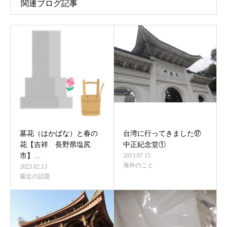
関連ブログ記事
墓花（はかばな）と春の
台湾に行ってきました⑰
花【吉祥 長野県塩尻
中正紀念堂①
市】…
2013.07.15
海外のこと
2023.02.13
最近の話題