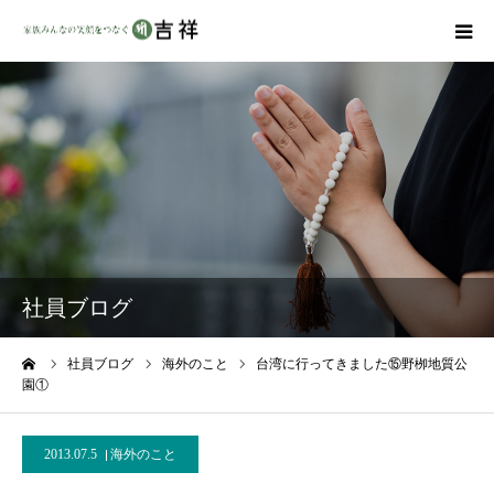
戒名彫りについて
商品ラインナップ
墓地・霊園を探す
吉祥の特徴
社員ブログ
資料請求
ーム
社員ブログ
海外のこと
台湾に行ってきました⑮野栁地質公
園①
会社概要
2013.07.5
海外のこと