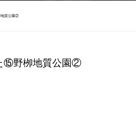
栁地質公園②
た⑮野栁地質公園②