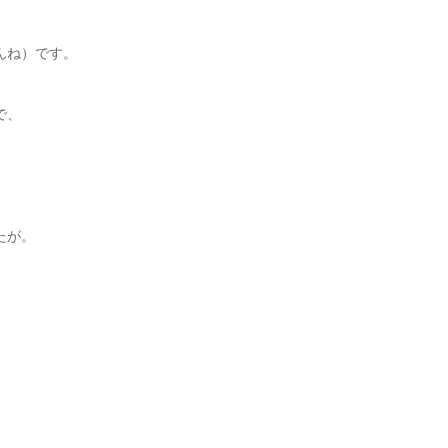
んね）です。
で、
たが。