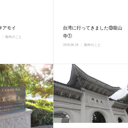
＠アモイ
台湾に行ってきました⑬龍山
寺①
海外のこと
2018.06.18
海外のこと