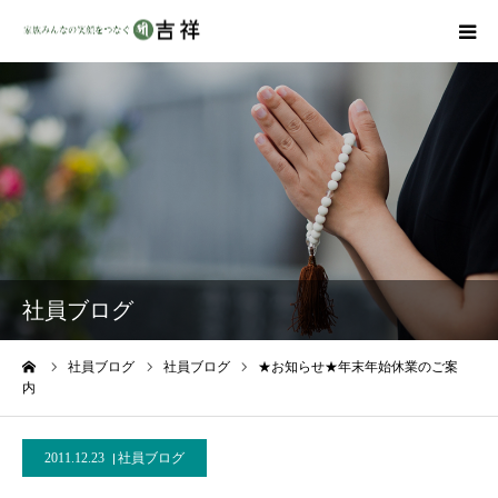
戒名彫りについて
商品ラインナップ
墓地・霊園を探す
吉祥の特徴
社員ブログ
資料請求
ーム
社員ブログ
社員ブログ
★お知らせ★年末年始休業のご案
内
会社概要
2011.12.23
社員ブログ