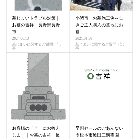
墓じまいトラブル対策｜
小諸市 お墓施工例～亡
お墓の吉祥 長野県長野
きご主人購入の墓地にお
市…
墓…
2024.06.13
2021.01.30
墓じまいに関するご質問・記
墓じまいに関するご質問・記
事
事
お客様の「？」にお答え
早割セールのごあんない
します｜お墓の吉祥 長
＠松本市波田三溝霊園