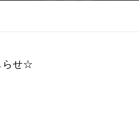
☆
しらせ☆