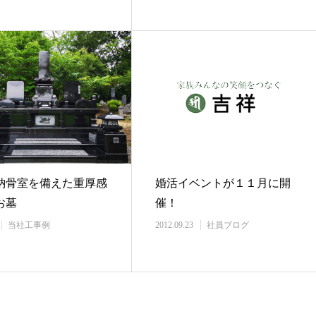
納骨室を備えた重厚感
婚活イベントが１１月に開
お墓
催！
当社工事例
2012.09.23
社員ブログ