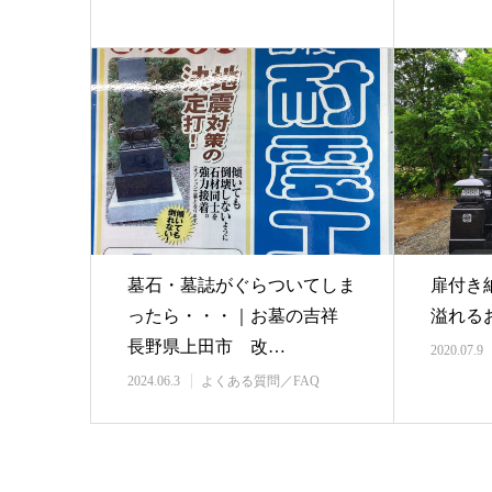
墓石・墓誌がぐらついてしま
扉付き
ったら・・・｜お墓の吉祥
溢れる
長野県上田市 改…
2020.07.9
2024.06.3
よくある質問／FAQ