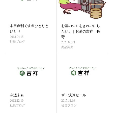
本日創刊です＠ひとりと
お墓のシミをきれいにし
ひとり
たい。｜お墓の吉祥 長
2018.04.15
野…
社員ブログ
2023.08.23
商品紹介
今週末も
ザ・決算セール
2012.12.10
2017.11.19
社員ブログ
社員ブログ