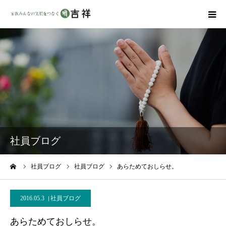
戒名彫りについて
商品ラインナップ
墓地・霊園を探す
吉祥の特徴
社員ブログ
資料請求
ーム
社員ブログ
社員ブログ
あらためておしらせ。
会社概要
2016.05.3
社員ブログ
あらためておしらせ。