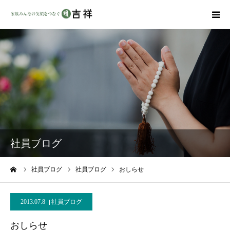
戒名彫りについて
商品ラインナップ
墓地・霊園を探す
吉祥の特徴
社員ブログ
資料請求
ーム
社員ブログ
社員ブログ
おしらせ
会社概要
2013.07.8
社員ブログ
おしらせ