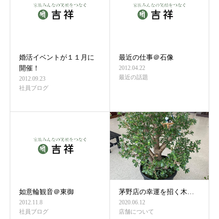
婚活イベントが１１月に
最近の仕事＠石像
開催！
2012.04.22
最近の話題
2012.09.23
社員ブログ
如意輪観音＠東御
茅野店の幸運を招く木…
2012.11.8
2020.06.12
社員ブログ
店舗について