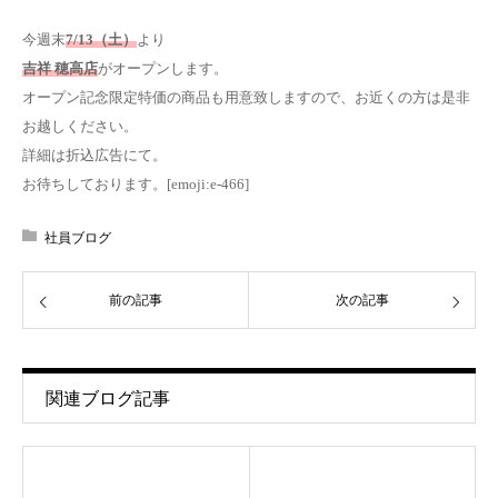
今週末
7/13（土）
より
吉祥 穂高店
がオープンします。
オープン記念限定特価の商品も用意致しますので、お近くの方は是非
お越しください。
詳細は折込広告にて。
お待ちしております。[emoji:e-466]
社員ブログ
前の記事
次の記事
関連ブログ記事