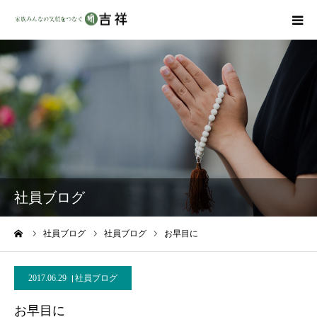
戒名彫りについて
商品ラインナップ
墓地・霊園を探す
吉祥の特徴
社員ブログ
資料請求
ーム
社員ブログ
社員ブログ
お早目に
会社概要
2017.06.29
社員ブログ
お早目に