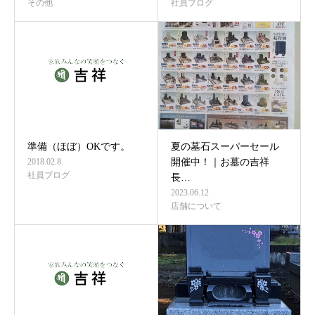
その他
社員ブログ
準備（ほぼ）OKです。
夏の墓石スーパーセール
2018.02.8
開催中！｜お墓の吉祥
社員ブログ
長…
2023.06.12
店舗について