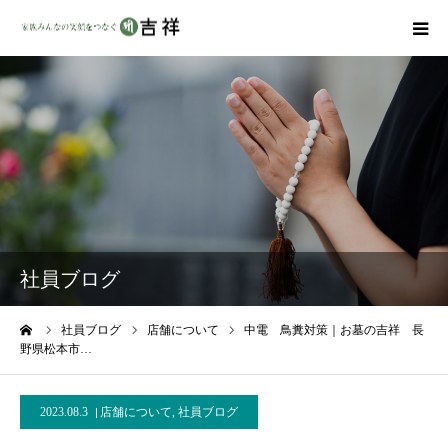
戒名彫りについて
商品ラインナップ
墓地・霊園を探す
吉祥の特徴
社員ブログ
資料請求
ーム
社員ブログ
店舗について
中電 鳥糞対策｜お墓の吉祥 長
野県松本市…
会社概要
2023.08.3
店舗について
,
社員ブログ