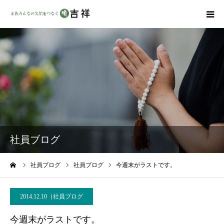
戒名彫りについて
商品ラインナップ
墓地・霊園を探す
吉祥の特徴
社員ブログ
資料請求
ーム
社員ブログ
社員ブログ
今週末がラストです。
会社概要
2014.12.10
社員ブログ
今週末がラストです。