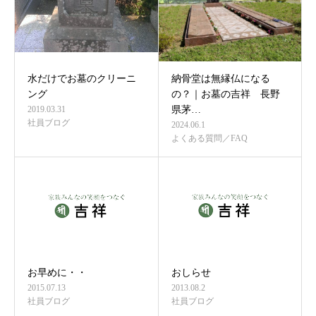
水だけでお墓のクリーニ
納骨堂は無縁仏になる
ング
の？｜お墓の吉祥 長野
2019.03.31
県茅…
社員ブログ
2024.06.1
よくある質問／FAQ
お早めに・・
おしらせ
2015.07.13
2013.08.2
社員ブログ
社員ブログ