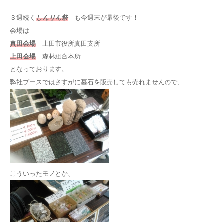
３週続く
しんりん祭
も今週末が最後です！
会場は
真田会場
上田市役所真田支所
上田会場
森林組合本所
となっております。
弊社ブースではさすがに墓石を販売しても売れませんので、
こういったモノとか、