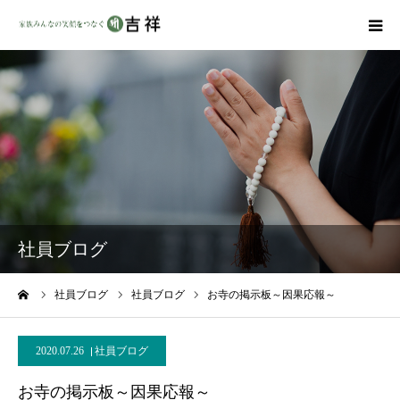
戒名彫りについて
商品ラインナップ
墓地・霊園を探す
吉祥の特徴
社員ブログ
資料請求
ーム
社員ブログ
社員ブログ
お寺の掲示板～因果応報～
会社概要
2020.07.26
社員ブログ
お寺の掲示板～因果応報～