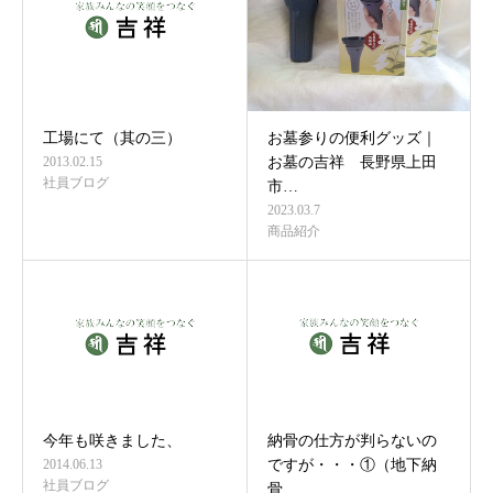
工場にて（其の三）
お墓参りの便利グッズ｜
2013.02.15
お墓の吉祥 長野県上田
社員ブログ
市…
2023.03.7
商品紹介
今年も咲きました、
納骨の仕方が判らないの
2014.06.13
ですが・・・①（地下納
社員ブログ
骨…