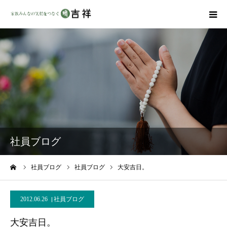
戒名彫りについて
商品ラインナップ
墓地・霊園を探す
吉祥の特徴
社員ブログ
資料請求
ーム
社員ブログ
社員ブログ
大安吉日。
会社概要
2012.06.26
社員ブログ
大安吉日。