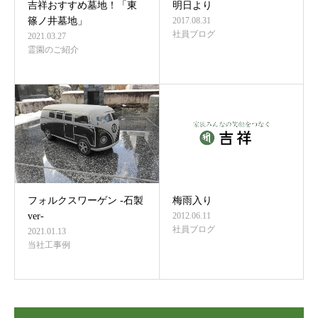
吉祥おすすめ墓地！「東
明日より
篠ノ井墓地」
2017.08.31
社員ブログ
2021.03.27
霊園のご紹介
フォルクスワーゲン -石製
梅雨入り
ver-
2012.06.11
社員ブログ
2021.01.13
当社工事例