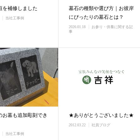
垣を補修しました
墓石の種類や選び方｜お彼岸
にぴったりの墓石とは？
当社工事例
2026.01.18
お参り・供養に関する記
事
のお墓も追加彫刻でき
★ありがとうございました★
2012.03.22
社員ブログ
当社工事例