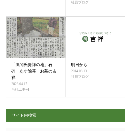
社員ブログ
「風間氏発祥の地」石
明日から
碑 あす除幕｜お墓の吉
2014.08.13
社員ブログ
祥 …
2023.04.17
当社工事例
サイト内検索