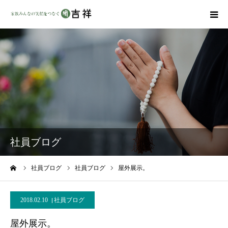
戒名彫りについて
商品ラインナップ
墓地・霊園を探す
吉祥の特徴
社員ブログ
資料請求
ーム
社員ブログ
社員ブログ
屋外展示。
会社概要
2018.02.10
社員ブログ
屋外展示。