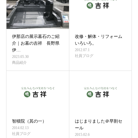
伊那店の展示墓石のご紹
改修・解体・リフォーム
介｜お墓の吉祥 長野県
いろいろ。
伊…
2012.07.1
社員ブログ
2023.05.30
商品紹介
智積院（其の一）
はじまりました＠早割セ
2014.02.13
ール
社員ブログ
2015.02.6