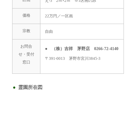
え-3 2ｍ×2ｍ ※1区画のみ
価格
22万円／一区画
宗教
自由
お問合
● （株）吉祥 茅野店 0266-72-4140
せ・受付
〒391-0013 茅野市宮川3845-3
窓口
霊園所在図