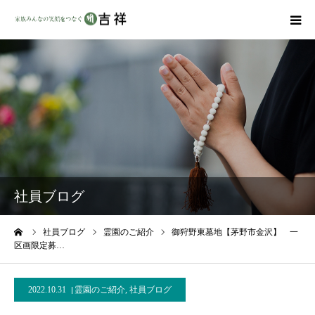
戒名彫りについて
商品ラインナップ
墓地・霊園を探す
吉祥の特徴
社員ブログ
資料請求
ーム
社員ブログ
霊園のご紹介
御狩野東墓地【茅野市金沢】 一
区画限定募…
会社概要
2022.10.31
霊園のご紹介
,
社員ブログ