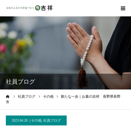
戒名彫りについて
商品ラインナップ
墓地・霊園を探す
吉祥の特徴
社員ブログ
資料請求
ーム
社員ブログ
その他
新たな一歩｜お墓の吉祥 長野県長野
市
会社概要
2023.04.28
その他
,
社員ブログ