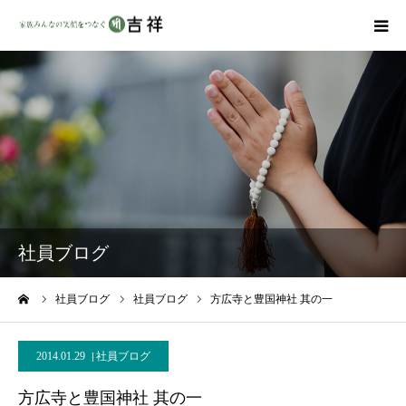
戒名彫りについて
商品ラインナップ
墓地・霊園を探す
吉祥の特徴
社員ブログ
資料請求
ーム
社員ブログ
社員ブログ
方広寺と豊国神社 其の一
会社概要
2014.01.29
社員ブログ
方広寺と豊国神社 其の一