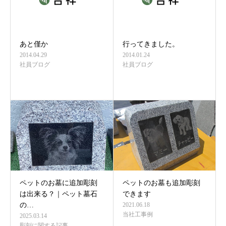
あと僅か
行ってきました。
2014.04.29
2014.01.24
社員ブログ
社員ブログ
ペットのお墓に追加彫刻
ペットのお墓も追加彫刻
は出来る？｜ペット墓石
できます
の…
2021.06.18
当社工事例
2025.03.14
彫刻に関する記事