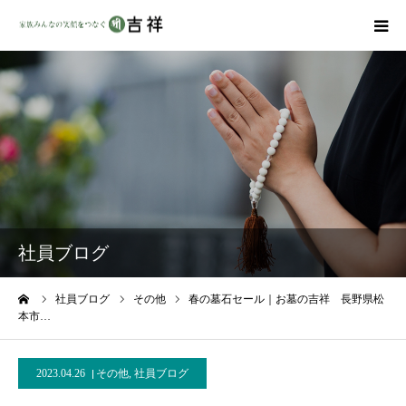
戒名彫りについて
商品ラインナップ
墓地・霊園を探す
吉祥の特徴
社員ブログ
資料請求
ーム
社員ブログ
その他
春の墓石セール｜お墓の吉祥 長野県松
本市…
会社概要
2023.04.26
その他
,
社員ブログ