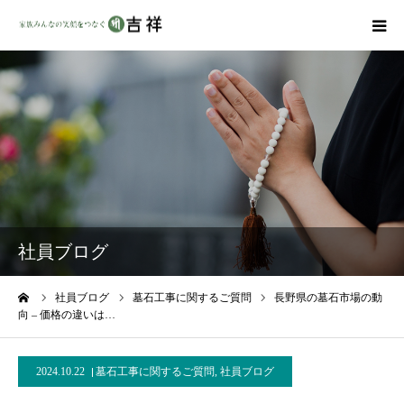
戒名彫りについて
商品ラインナップ
墓地・霊園を探す
吉祥の特徴
社員ブログ
資料請求
ーム
社員ブログ
墓石工事に関するご質問
長野県の墓石市場の動
向 – 価格の違いは…
会社概要
2024.10.22
墓石工事に関するご質問
,
社員ブログ