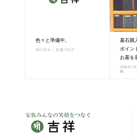
色々と準備中。
墓石購
ポイン
2017.01.8
社員ブログ
お墓を
2026.01.18
事