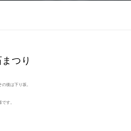
り
石まつり
その後は下り坂。
様です。