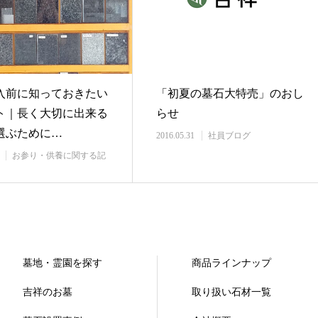
入前に知っておきたい
「初夏の墓石大特売」のおし
ト｜長く大切に出来る
らせ
選ぶために…
2016.05.31
社員ブログ
お参り・供養に関する記
墓地・霊園を探す
商品ラインナップ
吉祥のお墓
取り扱い石材一覧