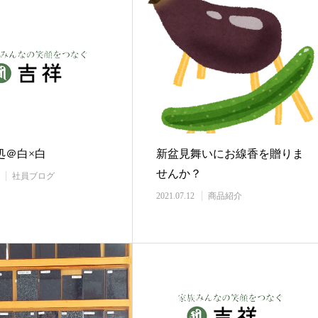
処＠白×白
新盆見舞いにお線香を贈りま
せんか？
社員ブログ
2021.07.12
商品紹介