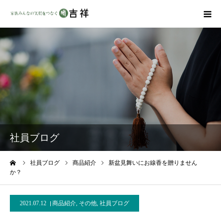
戒名彫りについて
商品ラインナップ
墓地・霊園を探す
吉祥の特徴
社員ブログ
資料請求
ーム
社員ブログ
商品紹介
新盆見舞いにお線香を贈りません
か？
会社概要
2021.07.12
商品紹介
,
その他
,
社員ブログ