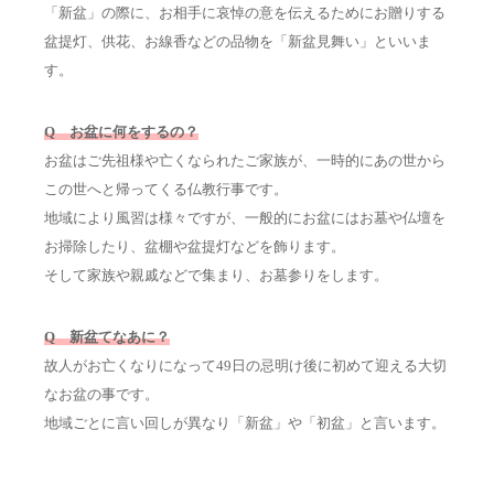
「新盆」の際に、お相手に哀悼の意を伝えるためにお贈りする
盆提灯、供花、お線香などの品物を「新盆見舞い」といいま
す。
Q お盆に何をするの？
お盆はご先祖様や亡くなられたご家族が、一時的にあの世から
この世へと帰ってくる仏教行事です。
地域により風習は様々ですが、一般的にお盆にはお墓や仏壇を
お掃除したり、盆棚や盆提灯などを飾ります。
そして家族や親戚などで集まり、お墓参りをします。
Q 新盆てなあに？
故人がお亡くなりになって49日の忌明け後に初めて迎える大切
なお盆の事です。
地域ごとに言い回しが異なり「新盆」や「初盆」と言います。