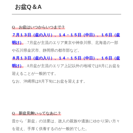
お盆Q＆A
Q お盆はいつからいつまで？
７月１３日（盆の入り）、１４・１５日（中日）、１６日（盆
明け）
…7月盆が主流のエリア東京や神奈川県、北海道の一部
や石川県金沢市、静岡県の都市部など。
８月１３日（盆の入り）、１４・１５日（中日）、１６日（盆
明け）
…8月盆が主流のエリア上記以外の地域では8月にお盆を
迎えることが一般的です。
なお、沖縄県は8月下旬にお盆を迎えます。
Q 新盆見舞いってなあに？
昔から「新盆」の法要は、故人の親族や遺族にゆかり深い方々
を迎え、手厚く供養するのが一般的でした。