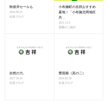
秋彼岸セールも
小布施町の吉祥おすすめ
2016.09.25
墓地！「小布施北岡地区
社員ブログ
共…
2021.12.4
霊園のご紹介
自然の力。
豊国廟（其の二）
2017.10.24
2014.02.26
社員ブログ
社員ブログ