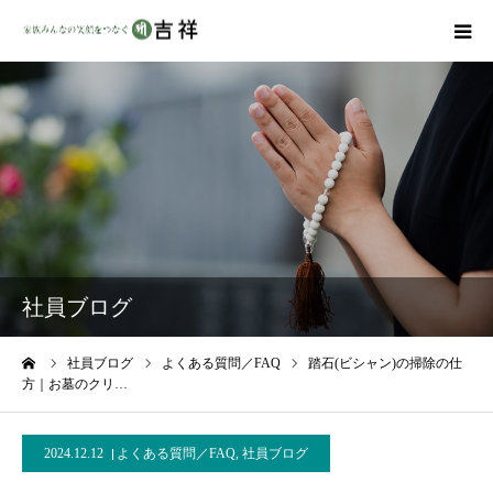
戒名彫りについて
商品ラインナップ
墓地・霊園を探す
吉祥の特徴
社員ブログ
資料請求
ーム
社員ブログ
よくある質問／FAQ
踏石(ビシャン)の掃除の仕
方｜お墓のクリ…
会社概要
2024.12.12
よくある質問／FAQ
,
社員ブログ