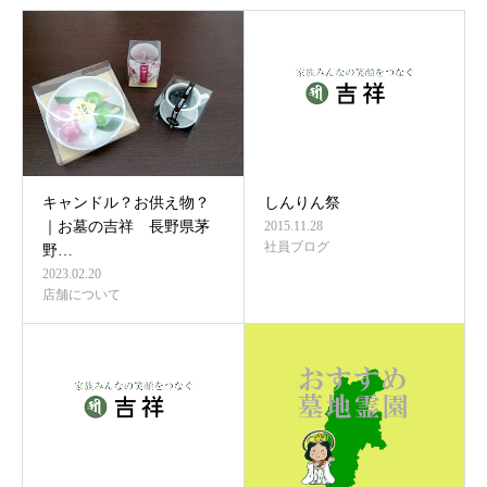
キャンドル？お供え物？
しんりん祭
｜お墓の吉祥 長野県茅
2015.11.28
社員ブログ
野…
2023.02.20
店舗について