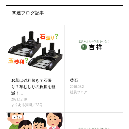
関連ブログ記事
お墓は砂利敷き？石張
柴石
り？草むしりの負担を軽
2016.08.2
社員ブログ
減！…
2021.12.19
よくある質問／FAQ