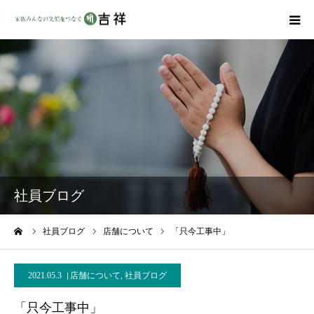
戒名彫りについて
商品ラインナップ
墓地・霊園を探す
吉祥の特徴
社員ブログ
資料請求
ーム
社員ブログ
店舗について
「只今工事中」
会社概要
2021.05.3
店舗について
,
社員ブログ
「只今工事中」