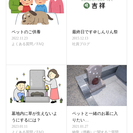
ペットのご供養
最終日です＠しんりん祭
2022.11.23
2015.12.13
よくある質問／FAQ
社員ブログ
墓地内に草が生えないよ
ペットと一緒のお墓に入
うにするには？
りたい…
2023.01.11
2021.01.27
よくある質問／FAQ
納骨（埋葬）に関するご質問