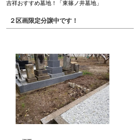
吉祥おすすめ墓地！「東篠ノ井墓地」
２区画限定分譲中です！