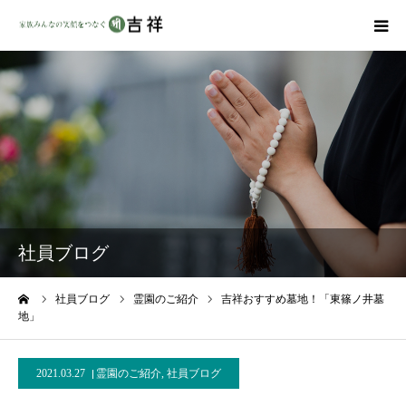
戒名彫りについて
商品ラインナップ
墓地・霊園を探す
吉祥の特徴
社員ブログ
資料請求
ーム
社員ブログ
霊園のご紹介
吉祥おすすめ墓地！「東篠ノ井墓
地」
会社概要
2021.03.27
霊園のご紹介
,
社員ブログ