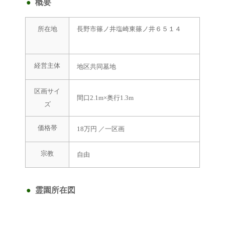
概要
所在地
長野市篠ノ井塩崎東篠ノ井６５１４
経営主体
地区共同墓地
区画サイ
間口2.1m×奥行1.3m
ズ
価格帯
18万円 ／一区画
宗教
自由
霊園所在図