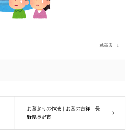
穂高店 T
お墓参りの作法｜お墓の吉祥 長
野県長野市