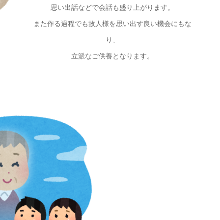
思い出話などで会話も盛り上がります。
また作る過程でも故人様を思い出す良い機会にもな
り、
立派なご供養となります。