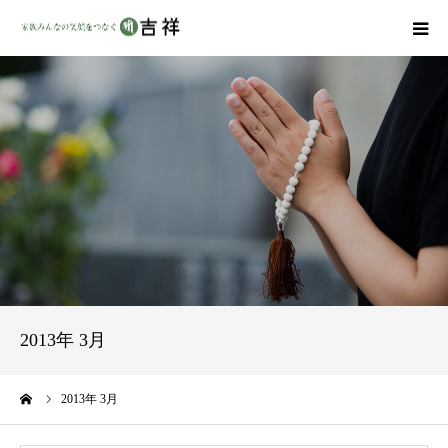
戒名彫りについて
商品ラインナップ
墓地・霊園を探す
吉祥の特徴
資料請求
2013年 3月
会社概要
ーム
2013年 3月