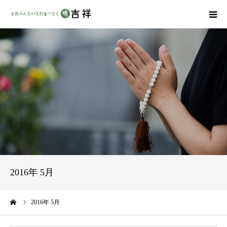
戒名彫りについて
商品ラインナップ
墓地・霊園を探す
吉祥の特徴
資料請求
2016年 5月
会社概要
ーム
2016年 5月