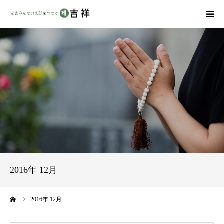
戒名彫りについて
商品ラインナップ
墓地・霊園を探す
吉祥の特徴
資料請求
2016年 12月
会社概要
ーム
2016年 12月