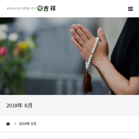
戒名彫りについて
商品ラインナップ
墓地・霊園を探す
吉祥の特徴
資料請求
2018年 8月
会社概要
ーム
2018年 8月