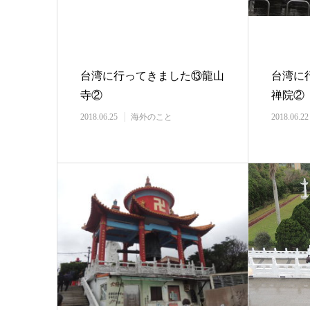
台湾に行ってきました⑬龍山
台湾に
寺②
禅院②
2018.06.25
海外のこと
2018.06.22