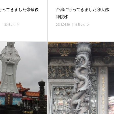
行ってきました⑳最後
台湾に行ってきました⑭大佛
禅院④
海外のこと
2018.06.30
海外のこと