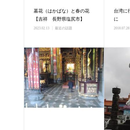
墓花（はかばな）と春の花
台湾に
【吉祥 長野県塩尻市】
に
2023.02.13
最近の話題
2018.07.28