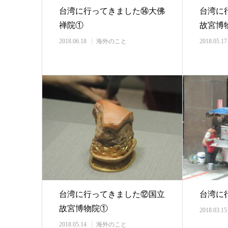
台湾に行ってきました⑭大佛
台湾に
禅院①
故宮博
2018.06.18
海外のこと
2018.05.17
台湾に行ってきました⑫国立
台湾に
故宮博物院①
2018.03.15
2018.05.14
海外のこと