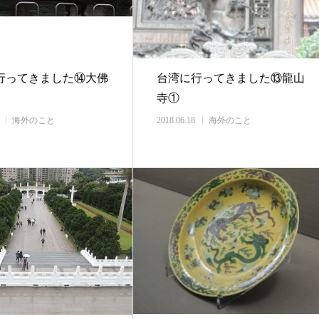
行ってきました⑭大佛
台湾に行ってきました⑬龍山
寺①
海外のこと
2018.06.18
海外のこと