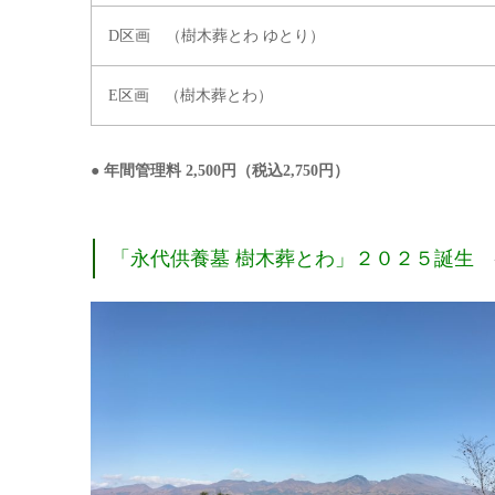
D区画 （樹木葬とわ ゆとり）
E区画 （樹木葬とわ）
●
年間管理料 2,500円（税込2,750円）
「永代供養墓 樹木葬とわ」２０２５誕生