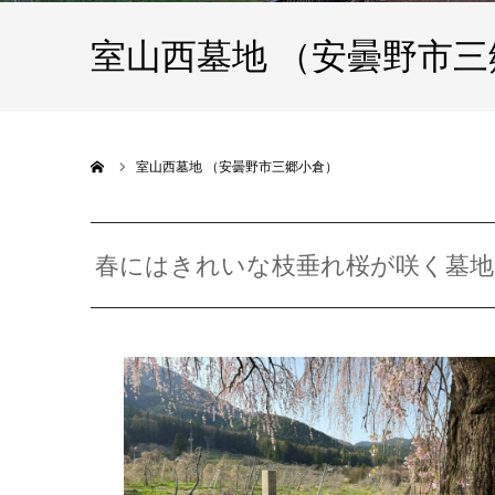
室山西墓地 （安曇野市三
ホーム
室山西墓地 （安曇野市三郷小倉）
春にはきれいな枝垂れ桜が咲く墓地