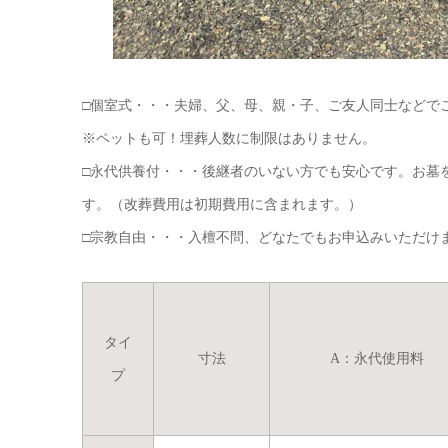
□個室式・・・夫婦、父、母、親・子、ご友人同士などで
※ペットも可！埋葬人数に制限はありません。
□永代供養付・・・後継者のいない方でも安心です。お墓
す。（改葬費用は初期費用に含まれます。）
□宗教自由・・・入檀不問、どなたでもお申込みいただけ
タイ
寸法
A：永代使用料
プ