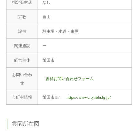
指定石材店
なし
宗教
自由
設備
駐車場・水道・東屋
関連施設
ー
経営主体
飯田市
お問い合わ
吉祥お問い合わせフォーム
せ
市町村情報
飯田市HP
https://www.city.iida.lg.jp/
霊園所在図