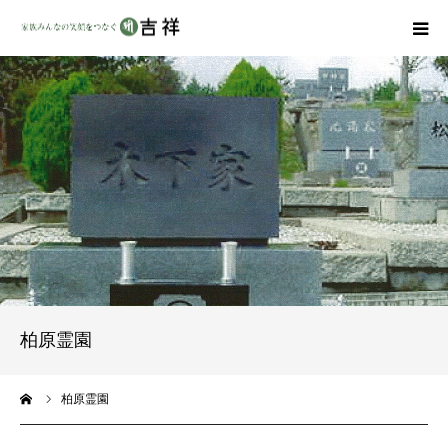
戒名彫りについて
商品ラインナップ
墓地・霊園を探す
吉祥の特徴
資料請求
柏原霊園
会社概要
ーム
柏原霊園