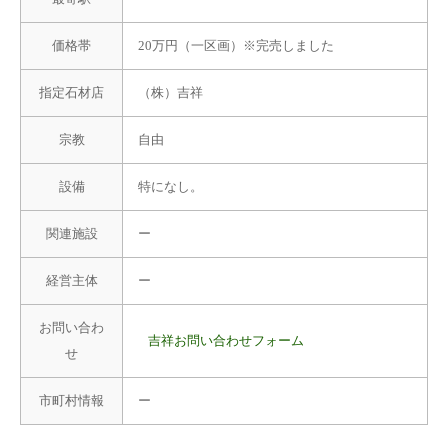
価格帯
20万円（一区画）※完売しました
指定石材店
（株）吉祥
宗教
自由
設備
特になし。
関連施設
ー
経営主体
ー
お問い合わ
吉祥お問い合わせフォーム
せ
市町村情報
ー