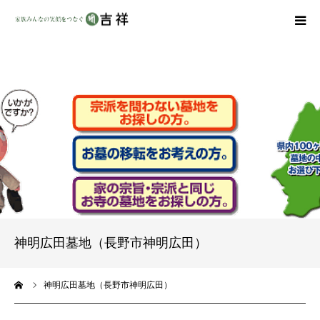
戒名彫りについて
商品ラインナップ
墓地・霊園を探す
吉祥の特徴
資料請求
神明広田墓地（長野市神明広田）
会社概要
ーム
神明広田墓地（長野市神明広田）