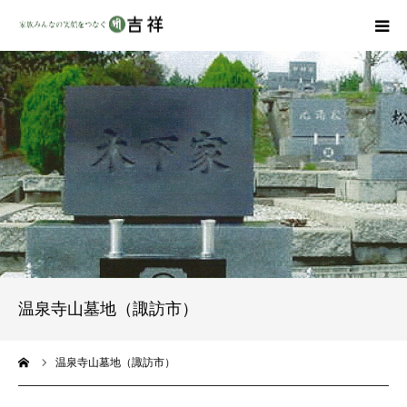
戒名彫りについて
商品ラインナップ
墓地・霊園を探す
吉祥の特徴
資料請求
温泉寺山墓地（諏訪市）
会社概要
ーム
温泉寺山墓地（諏訪市）