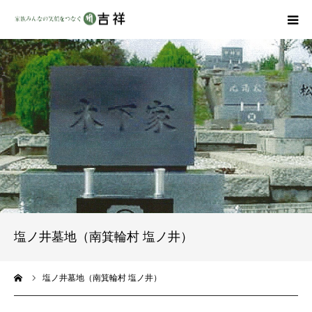
戒名彫りについて
商品ラインナップ
墓地・霊園を探す
吉祥の特徴
資料請求
塩ノ井墓地（南箕輪村 塩ノ井）
会社概要
ーム
塩ノ井墓地（南箕輪村 塩ノ井）