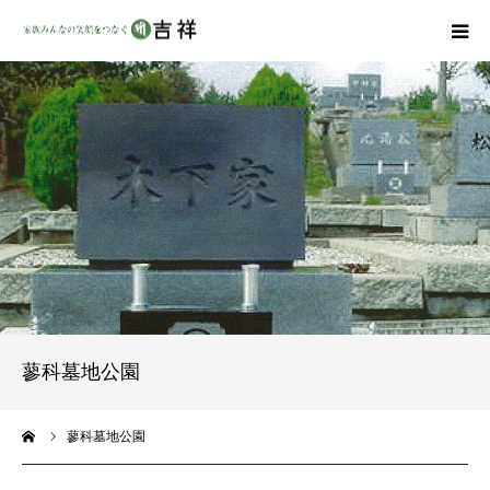
戒名彫りについて
商品ラインナップ
墓地・霊園を探す
吉祥の特徴
資料請求
蓼科墓地公園
会社概要
ーム
蓼科墓地公園