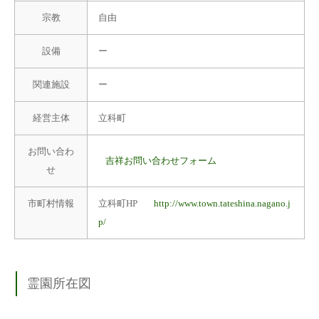
宗教
自由
設備
ー
関連施設
ー
経営主体
立科町
お問い合わ
吉祥お問い合わせフォーム
せ
市町村情報
立科町HP
http://www.town.tateshina.nagano.j
p/
霊園所在図